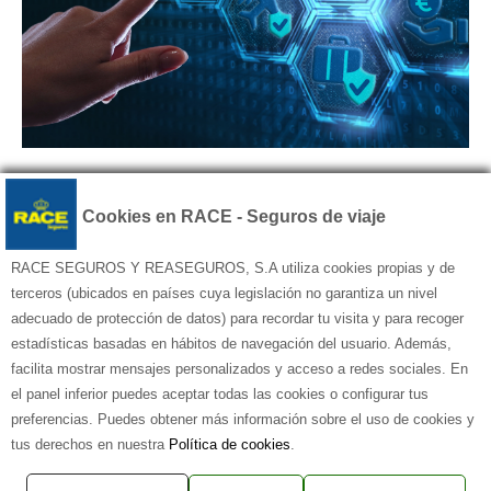
Cookies en RACE - Seguros de viaje
RACE SEGUROS Y REASEGUROS, S.A utiliza cookies propias y de
terceros (ubicados en países cuya legislación no garantiza un nivel
adecuado de protección de datos) para recordar tu visita y para recoger
estadísticas basadas en hábitos de navegación del usuario. Además,
© Seguros de viaje RACE – Todos
facilita mostrar mensajes personalizados y acceso a redes sociales. En
los derechos reservados
el panel inferior puedes aceptar todas las cookies o configurar tus
Aviso legal
|
Política de privacidad
preferencias. Puedes obtener más información sobre el uso de cookies y
|
Política de cookies
|
MapaWeb
|
tus derechos en nuestra
Política de cookies
.
Atención al Cliente
|
Canal de
denuncias