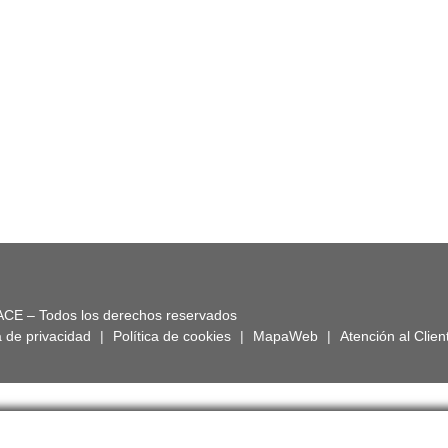
ACE – Todos los derechos reservados
a de privacidad
|
Política de cookies
|
MapaWeb
|
Atención al Clien