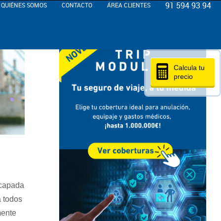
91 594 93 94
QUIÉNES SOMOS
CONTACTO
ÁREA CLIENTES
Calcula tu
precio
scapada
a todos
mente