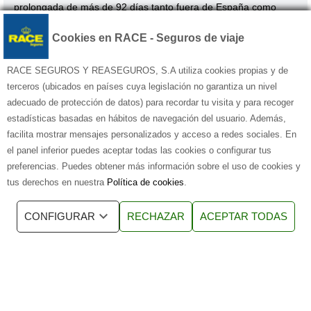
prolongada de más de 92 días tanto fuera de España como
dentro.
Cookies en RACE - Seguros de viaje
Ver comparativa de productos
RACE SEGUROS Y REASEGUROS, S.A utiliza cookies propias y de
terceros (ubicados en países cuya legislación no garantiza un nivel
Si eres Socio del RACE
tienes un 25% de descuento para ti y
adecuado de protección de datos) para recordar tu visita y para recoger
tus acompañantes
estadísticas basadas en hábitos de navegación del usuario. Además,
facilita mostrar mensajes personalizados y acceso a redes sociales. En
el panel inferior puedes aceptar todas las cookies o configurar tus
¿Qué documentación necesitas tener a mano para
preferencias. Puedes obtener más información sobre el uso de cookies y
contratar tu seguro de viaje online?
tus derechos en nuestra
Política de cookies
.
Tus datos y los de las personas que asegurar. Nombre, apellidos, calle,
número, población, código postal, NIF o NIE, fecha de nacimiento, e-mail
CONFIGURAR
RECHAZAR
ACEPTAR TODAS
de contacto. Además de tu tarjeta bancaria.