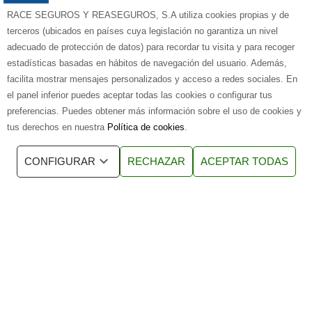
91 594 93 94
RACE SEGUROS Y REASEGUROS, S.A utiliza cookies propias y de
terceros (ubicados en países cuya legislación no garantiza un nivel
Horario de atención: Lunes a Viernes de 9 a 20h.
adecuado de protección de datos) para recordar tu visita y para recoger
Si lo prefieres te llamamos nosotros
estadísticas basadas en hábitos de navegación del usuario. Además,
facilita mostrar mensajes personalizados y acceso a redes sociales. En
el panel inferior puedes aceptar todas las cookies o configurar tus
preferencias. Puedes obtener más información sobre el uso de cookies y
Acepto recibir
comunicaciones
de las empresas del grupo RACE.
tus derechos en nuestra
Política de cookies
.
Sí
No
CONFIGURAR
RECHAZAR
ACEPTAR TODAS
© Seguros de viaje RACE – Todos los
derechos reservados