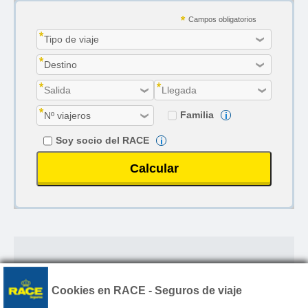
Campos obligatorios
Familia
i
Soy socio del RACE
i
Si deseas más información sobre nuestro
seguro de viajes llámanos al
Cookies en RACE - Seguros de viaje